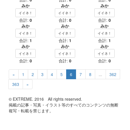
みか
みか
みか
イイネ！
イイネ！
イイネ！
合計:
0
合計:
0
合計:
0
みか
みか
みか
イイネ！
イイネ！
イイネ！
合計:
1
合計:
1
合計:
1
みか
みか
みか
イイネ！
イイネ！
イイネ！
合計:
0
合計:
0
合計:
0
«
1
2
3
4
5
6
7
8
...
362
363
»
© EXTREME. 2016 All rights reserved.
掲載の記事・写真・イラスト等のすべてのコンテンツの無断
複写・転載を禁じます。